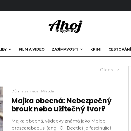
LIBY
FILM A VIDEO
ZAJÍMAVOSTI
KRIMI
CESTOVÁNÍ
Oldest
Dům a zahrada
Příroda
Majka obecná: Nebezpečný
brouk nebo užitečný tvor?
Majka obecná, vědecky známá jako Meloe
proscarabaeus, (angl. Oil Beetle) je fascinující