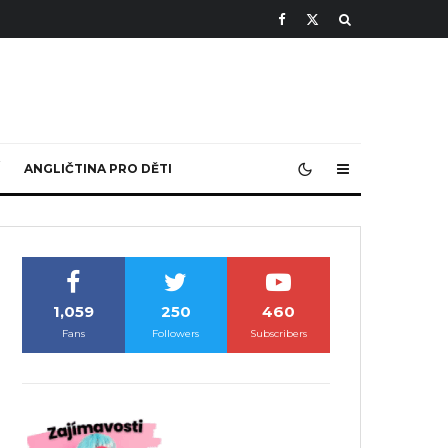
ANGLIČTINA PRO DĚTI
1,059
250
460
Fans
Followers
Subscribers