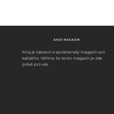
AHOJ MAGAZÍN
Ahoj je zábavní a společenský magazín pro
k
aždého.
Věříme že tento magazín je zde
právě pro vás.