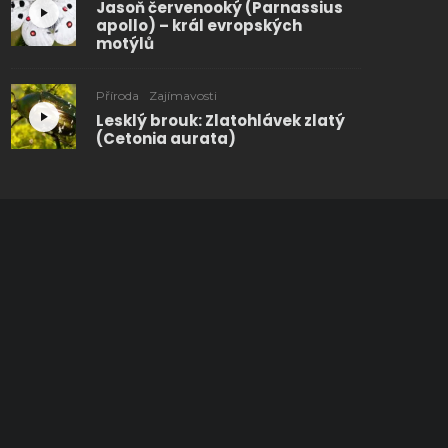
Jasoň červenooký (Parnassius
apollo) – král evropských
motýlů
Příroda
Zajímavosti
Lesklý brouk: Zlatohlávek zlatý
(Cetonia aurata)