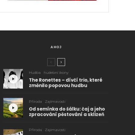
AHOJ
Hudba
hudební ikony
The Ronettes – dívčí trio, které
změnilo popovou hudbu
Příroda
Zajímavosti
Od semínka do šálku: čaj a jeho
zpracování pěstování a sklizeň
Příroda
Zajímavosti