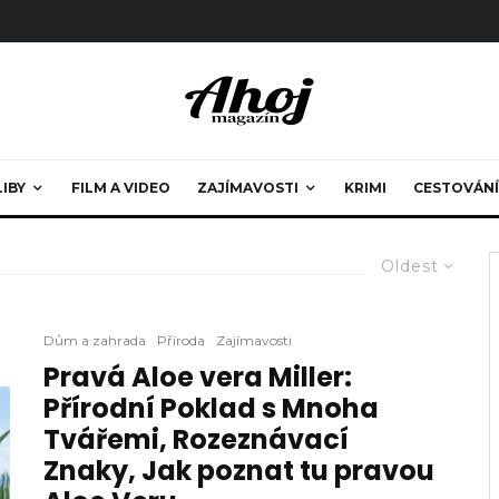
LIBY
FILM A VIDEO
ZAJÍMAVOSTI
KRIMI
CESTOVÁNÍ
Oldest
Dům a zahrada
Příroda
Zajímavosti
Pravá Aloe vera Miller:
Přírodní Poklad s Mnoha
Tvářemi, Rozeznávací
Znaky, Jak poznat tu pravou