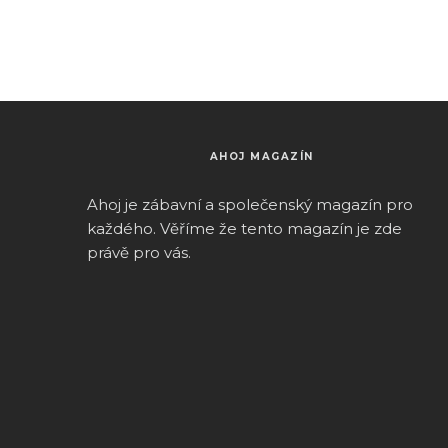
AHOJ MAGAZÍN
Ahoj je zábavní a společenský magazín pro
k
aždého.
Věříme že tento magazín je zde
právě pro vás.