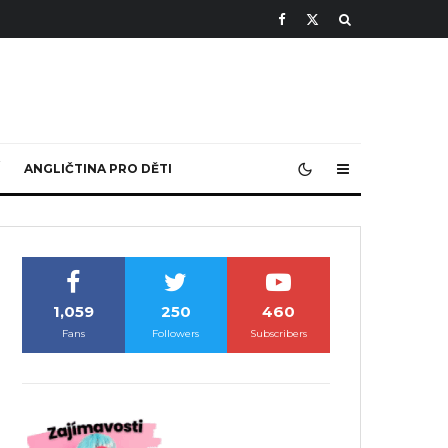
ANGLIČTINA PRO DĚTI
1,059
250
460
Fans
Followers
Subscribers