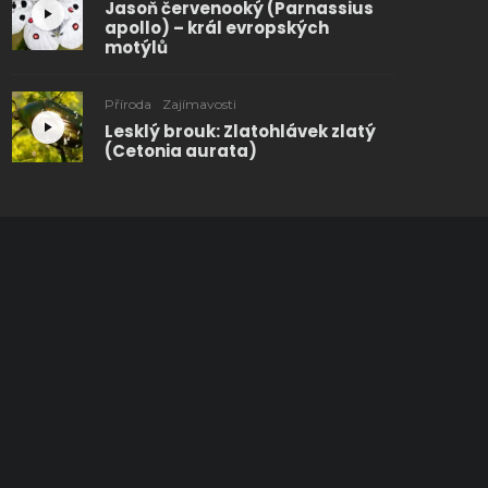
Jasoň červenooký (Parnassius
apollo) – král evropských
motýlů
Příroda
Zajímavosti
Lesklý brouk: Zlatohlávek zlatý
(Cetonia aurata)