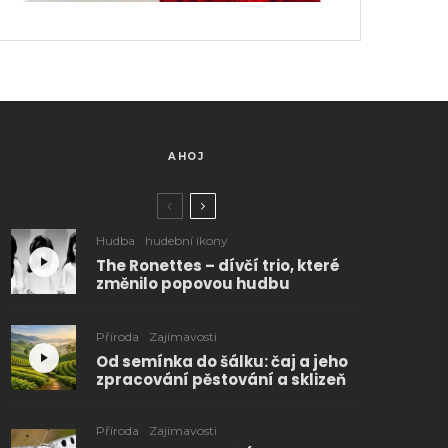
AHOJ
Hudba
hudební ikony
The Ronettes – dívčí trio, které
změnilo popovou hudbu
Příroda
Zajímavosti
Od semínka do šálku: čaj a jeho
zpracování pěstování a sklizeň
Příroda
Zajímavosti