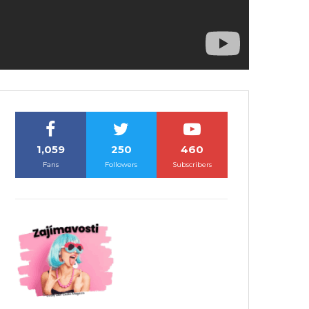
1,059
250
460
Fans
Followers
Subscribers