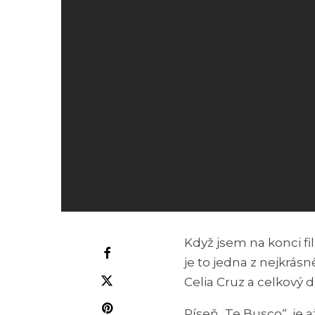
Když jsem na konci fi
je to jedna z nejkrásn
Celia Cruz a celkový 
Píseň „Te Busco“, je a