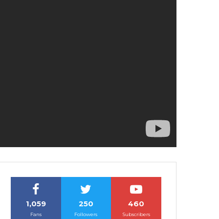
1,059
250
460
Fans
Followers
Subscribers