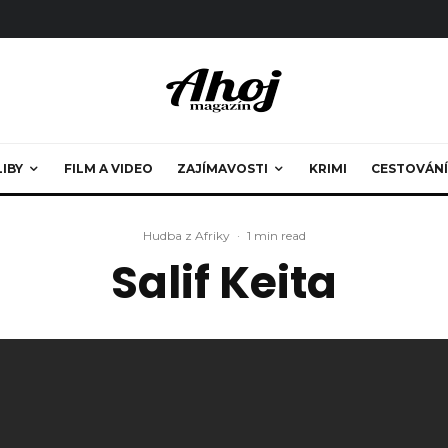
LIBY
FILM A VIDEO
ZAJÍMAVOSTI
KRIMI
CESTOVÁNÍ
Hudba z Afriky
·
1 min read
Salif Keita