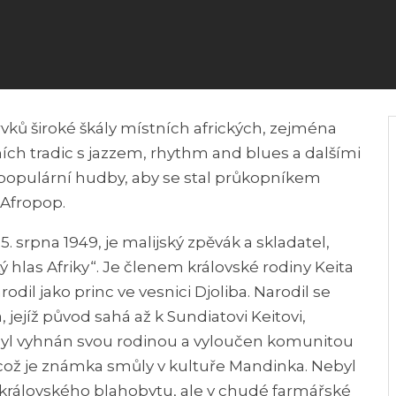
ků široké škály místních afrických, zejména
 tradic s jazzem, rhythm and blues a dalšími
populární hudby, aby se stal průkopníkem
Afropop.
25. srpna 1949, je malijský zpěvák a skladatel,
ý hlas Afriky“. Je členem královské rodiny Keita
narodil jako princ ve vesnici Djoliba. Narodil se
, jejíž původ sahá až k Sundiatovi Keitovi,
. Byl vyhnán svou rodinou a vyloučen komunitou
 což je známka smůly v kultuře Mandinka. Nebyl
 královského blahobytu, ale v chudé farmářské