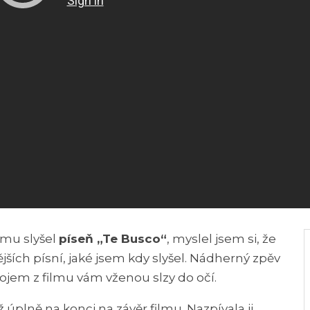
lmu slyšel
píseň „Te Busco“
, myslel jsem si, že
ějších písní, jaké jsem kdy slyšel. Nádherný zpěv
dojem z filmu vám vženou slzy do očí.
ž úplně na konci na závěr filmu. Nazpívala ji