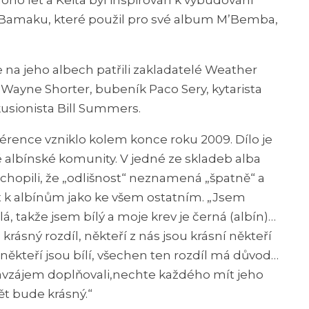
ho let a Keita byl inspirován k vybudování
 Bamaku, které použil pro své album M’Bemba,
 na jeho albech patřili zakladatelé Weather
Wayne Shorter, bubeník Paco Sery, kytarista
kusionista Bill Summers.
érence vzniklo kolem konce roku 2009. Dílo je
 albínské komunity. V jedné ze skladeb alba
ochopili, že „odlišnost“ neznamená „špatně“ a
cit k albínům jako ke všem ostatním. „Jsem
lá, takže jsem bílý a moje krev je černá (albín)…
o krásný rozdíl, někteří z nás jsou krásní někteří
 někteří jsou bílí, všechen ten rozdíl má důvod…
avzájem doplňovali,nechte každého mít jeho
ět bude krásný.“