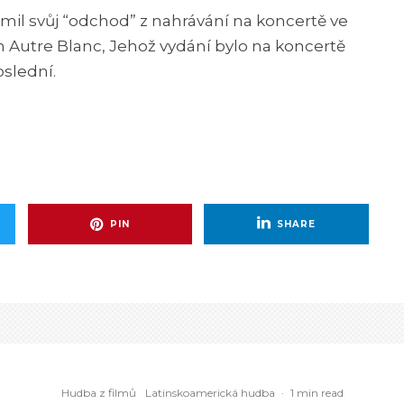
mil svůj “odchod” z nahrávání na koncertě ve
n Autre Blanc, Jehož vydání bylo na koncertě
oslední.
PIN
SHARE
Hudba z filmů
Latinskoamerická hudba
·
1 min read