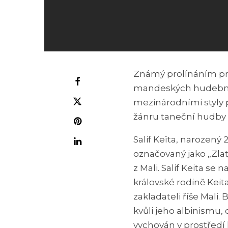
Známý prolínáním prv
mandeských hudebních
mezinárodními styly 
žánru taneční hudby 
Salif Keïta, narozený 
označovaný jako „Zlat
z Mali. Salif Keita se 
královské rodině Keita
zakladateli říše Mali
kvůli jeho albinismu,
vychován v prostředí