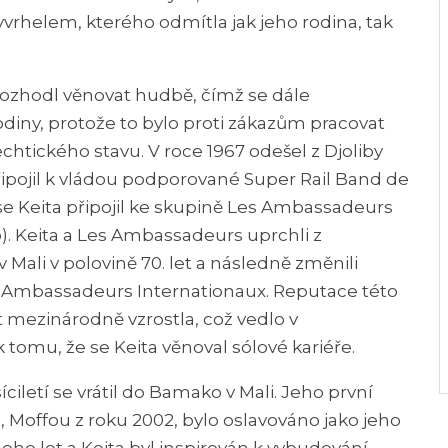
yvrhelem, kterého odmítla jak jeho rodina, tak
rozhodl věnovat hudbě, čímž se dále
odiny, protože to bylo proti zákazům pracovat
echtického stavu. V roce 1967 odešel z Djoliby
ipojil k vládou podporované Super Rail Band de
se Keita připojil ke skupině Les Ambassadeurs
. Keita a Les Ambassadeurs uprchli z
 Mali v polovině 70. let a následně změnili
 Ambassadeurs Internationaux. Reputace této
et mezinárodně vzrostla, což vedlo v
 tomu, že se Keita věnoval sólové kariéře.
ciletí se vrátil do Bamako v Mali. Jeho první
 Moffou z roku 2002, bylo oslavováno jako jeho