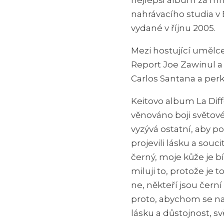
nejlepší album za mno
nahrávacího studia v
vydané v říjnu 2005.
Mezi hostující umělce
Report Joe Zawinul a 
Carlos Santana a per
Keitovo album La Diff
věnováno boji světové
vyzývá ostatní, aby p
projevili lásku a sou
černý, moje kůže je bí
miluji to, protože je t
ne, někteří jsou černí
proto, abychom se n
lásku a důstojnost, sv