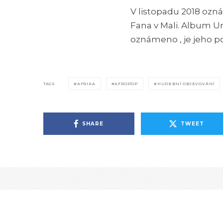
V listopadu 2018 ozná
Fana v Mali. Album U
oznámeno , je jeho p
TAGS
AFRIKA
AFROPOP
HUDEBNÍ OBJEVOVÁNÍ
SHARE
TWEET