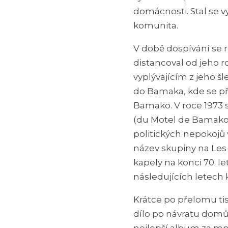
domácnosti. Stal se v
komunita.
V době dospívání se 
distancoval od jeho r
vyplývajícím z jeho šl
do Bamaka, kde se př
Bamako. V roce 1973 
(du Motel de Bamako)
politických nepokojů v
název skupiny na Les
kapely na konci 70. l
následujících letech k
Krátce po přelomu tisí
dílo po návratu domů,