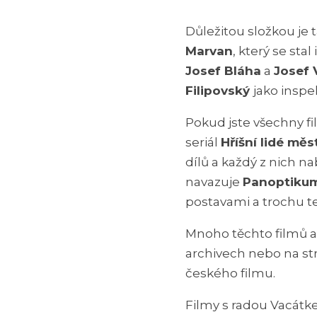
Důležitou složkou je 
Marvan
, který se sta
Josef Bláha
a
Josef 
Filipovský
jako inspe
Pokud jste všechny fil
seriál
Hříšní lidé mě
dílů a každý z nich n
navazuje
Panoptikum
postavami a trochu t
Mnoho těchto filmů a 
archivech nebo na st
českého filmu.
Filmy s radou Vacátk