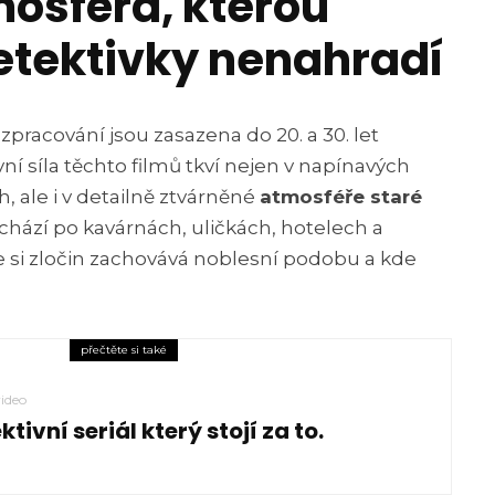
mosféra, kterou
etektivky nenahradí
zpracování jsou zasazena do 20. a 30. let
ní síla těchto filmů tkví nejen v napínavých
, ale i v detailně ztvárněné
atmosféře staré
chází po kavárnách, uličkách, hotelech a
e si zločin zachovává noblesní podobu a kde
přečtěte si také
video
ktivní seriál který stojí za to.