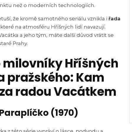
tinktu než o moderních technologiích.
tuší, že kromě samotného seriálu vznikla i
řada
, které na atmosféru Hříšných lidí navazují.
acátka a jeho tým, máte další důvod vrátit se
staré Prahy.
o milovníky Hříšných
ta pražského: Kam
 za radou Vacátkem
 Paraplíčko (1970)
ka z této série vypráví o lásce, podvodu a