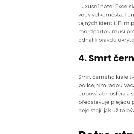
Luxusní hotel Excelsio
vody velkoměsta. Ten
tajných identit. Film 
mordpartou musí pro
odhalili pravdu ukryt
4. Smrt čern
Smrt černého krále tvo
policejním radou Vacá
dobová atmosféra a s
představuje plejádu p
děje stojí, jak už to 