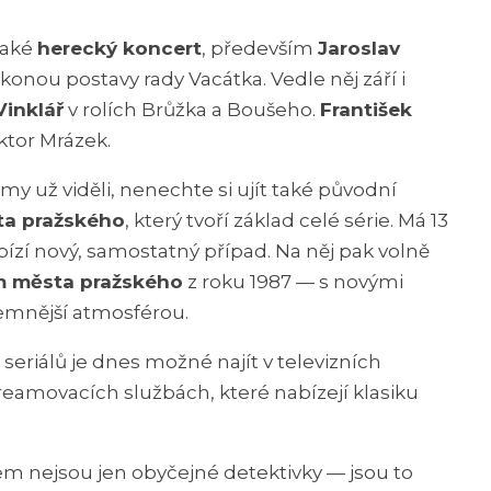
také
herecký koncert
, především
Jaroslav
l ikonou postavy rady Vacátka. Vedle něj září i
Vinklář
v rolích Brůžka a Boušeho.
František
ktor Mrázek.
my už viděli, nenechte si ujít také původní
sta pražského
, který tvoří základ celé série. Má 13
abízí nový, samostatný případ. Na něj pak volně
 města pražského
z roku 1987 — s novými
emnější atmosférou.
seriálů je dnes možné najít v televizních
reamovacích službách, které nabízejí klasiku
em nejsou jen obyčejné detektivky — jsou to