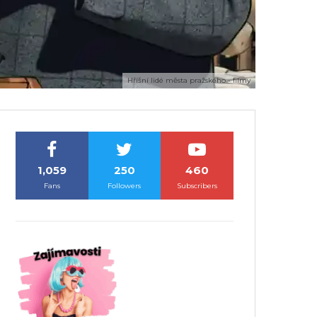
Hříšní lidé města pražského - filmy
1,059
250
460
Fans
Followers
Subscribers