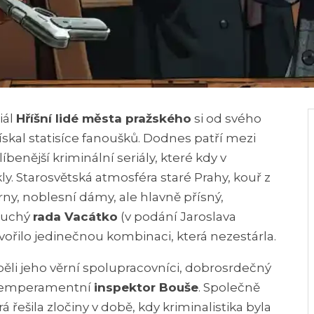
iál
Hříšní lidé města pražského
si od svého
ískal statisíce fanoušků. Dodnes patří mezi
íbenější kriminální seriály, které kdy v
y. Starosvětská atmosféra staré Prahy, kouř z
rny, noblesní dámy, ale hlavně přísný,
 suchý
rada Vacátko
(v podání Jaroslava
vořilo jedinečnou kombinaci, která nezestárla.
ěli jeho věrní spolupracovníci, dobrosrdečný
temperamentní
inspektor Bouše
. Společně
á řešila zločiny v době, kdy kriminalistika byla