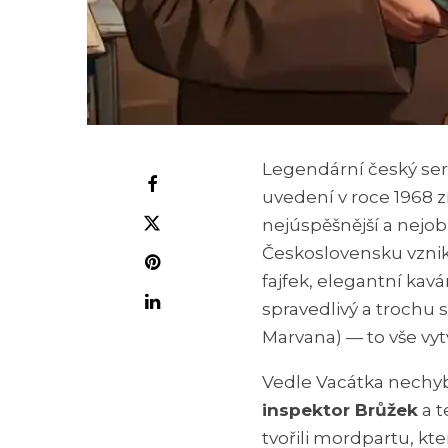
Legendární český ser
uvedení v roce 1968 z
nejúspěšnější a nejobl
Československu vznikl
fajfek, elegantní kavá
spravedlivý a trochu
Marvana) — to vše vyt
Vedle Vacátka nechyb
inspektor Brůžek
a 
tvořili mordpartu, kter