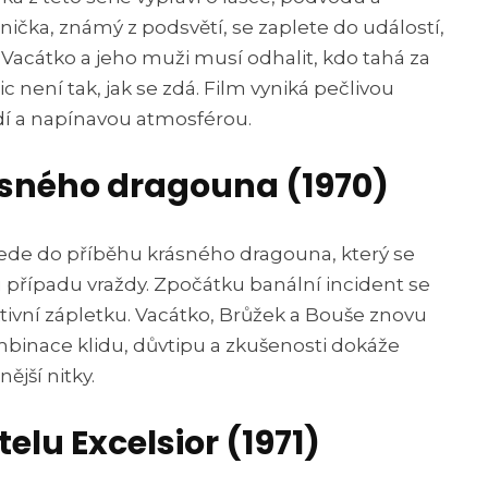
ěnička, známý z podsvětí, se zaplete do událostí,
 Vacátko a jeho muži musí odhalit, kdo tahá za
ic není tak, jak se zdá. Film vyniká pečlivou
dí a napínavou atmosférou.
rásného dragouna (1970)
vede do příběhu krásného dragouna, který se
 případu vraždy. Zpočátku banální incident se
tivní zápletku. Vacátko, Brůžek a Bouše znovu
ombinace klidu, důvtipu a zkušenosti dokáže
ější nitky.
elu Excelsior (1971)