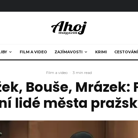
LIBY
FILM A VIDEO
ZAJÍMAVOSTI
KRIMI
CESTOVÁNÍ
Film a video
·
3 min read
ek, Bouše, Mrázek:
ní lidé města pražs