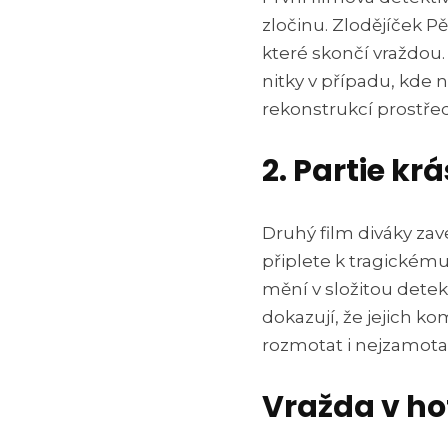
zločinu. Zlodějíček P
které skončí vraždou.
nitky v případu, kde n
rekonstrukcí prostře
2. Partie k
Druhý film diváky za
připlete k tragickému
mění v složitou detek
dokazují, že jejich k
rozmotat i nejzamotan
Vražda v hot