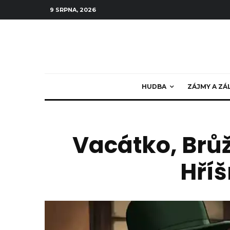
9 SRPNA, 2026
HUDBA
ZÁJMY A ZÁ
Vacátko, Brůž
Hříš