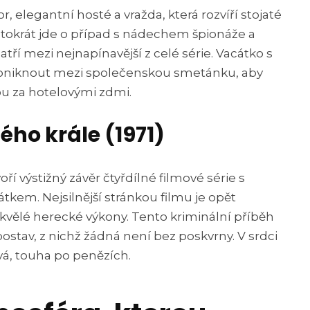
r, elegantní hosté a vražda, která rozvíří stojaté
tokrát jde o případ s nádechem špionáže a
patří mezi nejnapínavější z celé série. Vacátko s
niknout mezi společenskou smetánku, aby
ou za hotelovými zdmi.
ého krále (1971)
ří výstižný závěr čtyřdílné filmové série s
tkem. Nejsilnější stránkou filmu je opět
kvělé herecké výkony. Tento kriminální příběh
ostav, z nichž žádná není bez poskvrny. V srdci
bývá, touha po penězích.