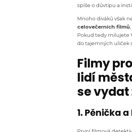
spíše o důvtipu a ins
Mnoho diváků však ne
celovečerních filmů
Pokud tedy milujete V
do tajemných uliček 
Filmy pr
lidí měs
se vydat
1. Pěnička a
První filmová detektiv