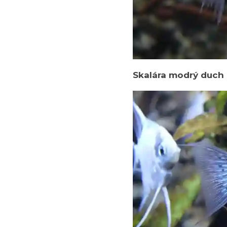
Skalára modrý duch 