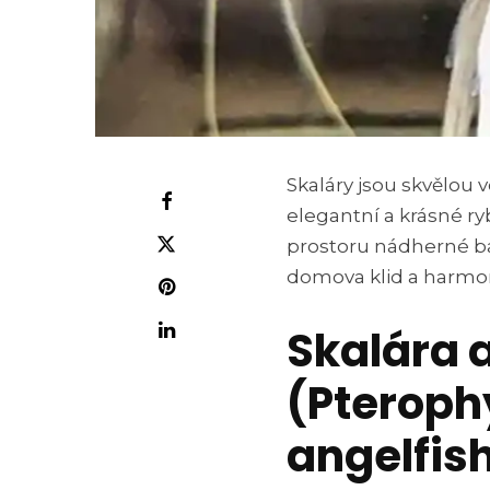
Skaláry jsou skvělou
elegantní a krásné ry
prostoru nádherné ba
domova klid a harmon
Skalára
(Pteroph
angelfish