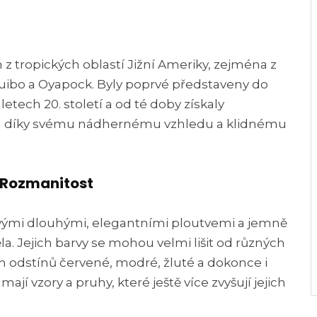
z tropických oblastí Jižní Ameriky, zejména z
ibo a Oyapock. Byly poprvé představeny do
 letech 20. století a od té doby získaly
u díky svému nádhernému vzhledu a klidnému
 Rozmanitost
vými dlouhými, elegantními ploutvemi a jemně
a. Jejich barvy se mohou velmi lišit od různých
h odstínů červené, modré, žluté a dokonce i
ají vzory a pruhy, které ještě více zvyšují jejich