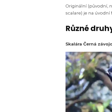
Originální (původní,
scalare) je na úvodní f
Různé druhy
Skalára Černá závojo