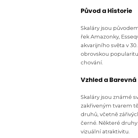
Původ a Historie
Skaláry jsou původem 
řek Amazonky, Essequ
akvarijního světa v 30.
obrovskou popularit
chování.
Vzhled a Barevná
Skaláry jsou známé s
zakřiveným tvarem těl
druhů, včetně zářivýc
černé. Některé druhy m
vizuální atraktivitu.