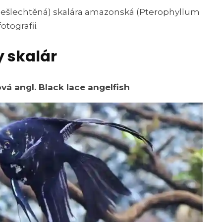
 nešlechtěná) skalára amazonská (Pterophyllum
otografii.
 skalár
vá angl. Black lace angelfish