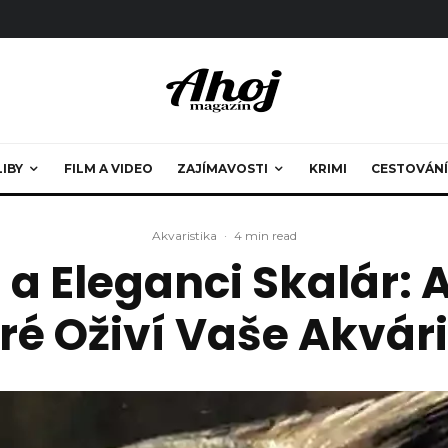
LIBY
FILM A VIDEO
ZAJÍMAVOSTI
KRIMI
CESTOVÁNÍ
Akvaristika
·
4 min read
a Eleganci Skalár: 
ré Oživí Vaše Akvá