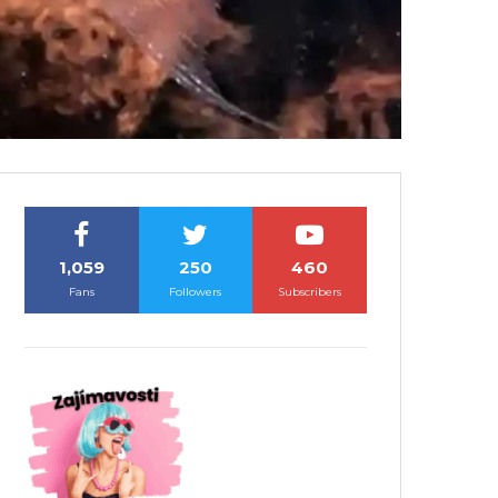
1,059
250
460
Fans
Followers
Subscribers