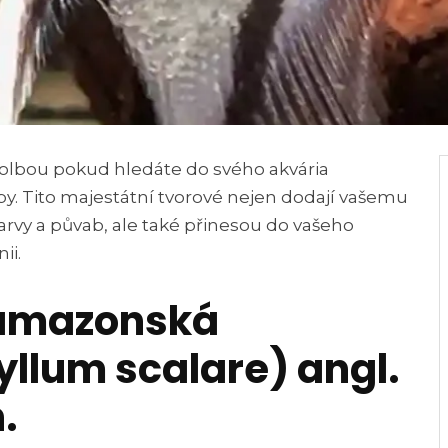
 volbou pokud hledáte do svého akvária
by. Tito majestátní tvorové nejen dodají vašemu
rvy a půvab, ale také přinesou do vašeho
ii.
 amazonská
yllum scalare) angl.
.