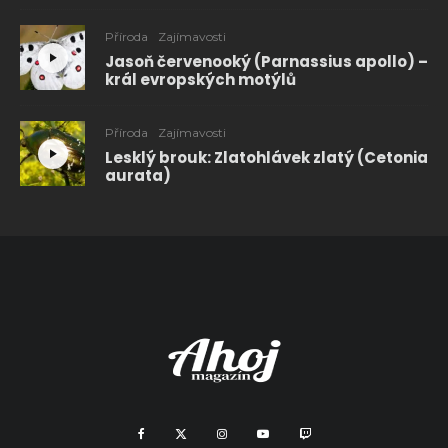
Příroda
Zajímavosti
Jasoň červenooký (Parnassius apollo) –
král evropských motýlů
Příroda
Zajímavosti
Lesklý brouk: Zlatohlávek zlatý (Cetonia
aurata)