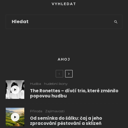
VYHLEDAT
AHOJ
Hudba
hudební ikony
The Ronettes – dívčí trio, které změnilo
popovou hudbu
Příroda
Zajímavosti
Od semínka do šálku: čaj a jeho
zpracování pěstování a sklizeň