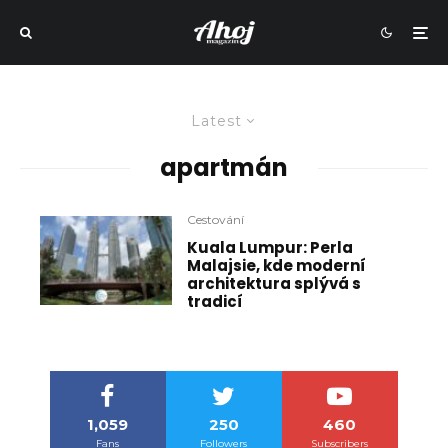
Latest
apartmán
Cestování
Kuala Lumpur: Perla
Malajsie, kde moderní
architektura splývá s
tradicí
1,059
250
460
Fans
Followers
Subscribers