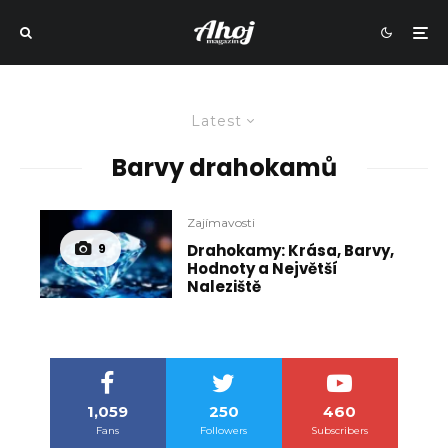
Latest
Barvy drahokamů
Zajímavosti
Drahokamy: Krása, Barvy,
9
Hodnoty a Největší
Naleziště
1,059
250
460
Fans
Followers
Subscribers