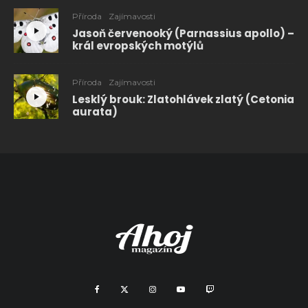
Příroda
Zajímavosti
Jasoň červenooký (Parnassius apollo) –
král evropských motýlů
Příroda
Zajímavosti
Lesklý brouk: Zlatohlávek zlatý (Cetonia
aurata)