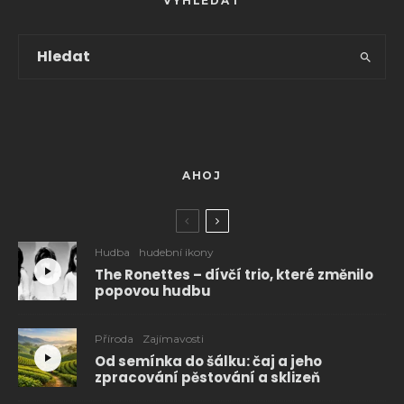
VYHLEDAT
AHOJ
Hudba
hudební ikony
The Ronettes – dívčí trio, které změnilo
popovou hudbu
Příroda
Zajímavosti
Od semínka do šálku: čaj a jeho
zpracování pěstování a sklizeň