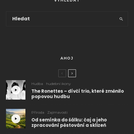
VYHLEDAT
AHOJ
Hudba
hudební ikony
The Ronettes – dívčí trio, které změnilo
popovou hudbu
Příroda
Zajímavosti
Od semínka do šálku: čaj a jeho
zpracování pěstování a sklizeň