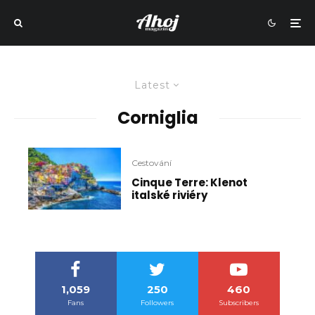
Latest
Corniglia
Cestování
Cinque Terre: Klenot
italské riviéry
1,059
250
460
Fans
Followers
Subscribers