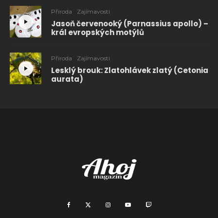
Příroda
Zajímavosti
Jasoň červenooký (Parnassius apollo) –
král evropských motýlů
Příroda
Zajímavosti
Lesklý brouk: Zlatohlávek zlatý (Cetonia
aurata)