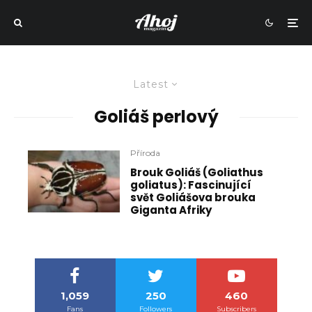
Latest
Goliáš perlový
Příroda
Brouk Goliáš (Goliathus
goliatus): Fascinující
svět Goliášova brouka
Giganta Afriky
1,059
250
460
Fans
Followers
Subscribers