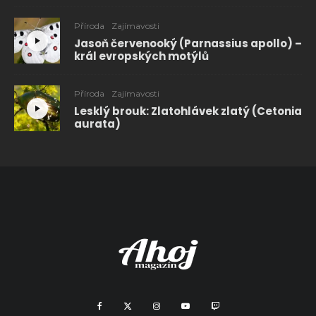
Příroda
Zajímavosti
Jasoň červenooký (Parnassius apollo) –
král evropských motýlů
Příroda
Zajímavosti
Lesklý brouk: Zlatohlávek zlatý (Cetonia
aurata)