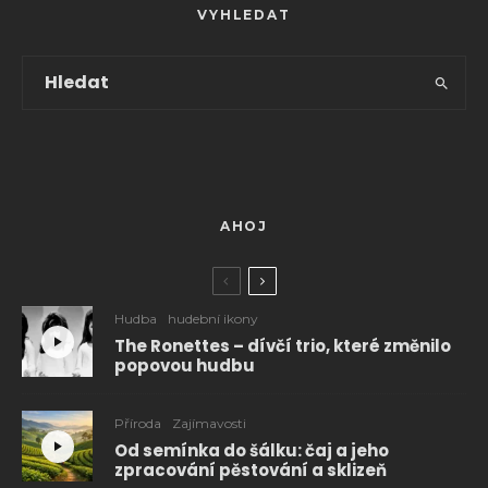
VYHLEDAT
AHOJ
Hudba
hudební ikony
The Ronettes – dívčí trio, které změnilo
popovou hudbu
Příroda
Zajímavosti
Od semínka do šálku: čaj a jeho
zpracování pěstování a sklizeň