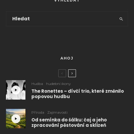
VYHLEDAT
AHOJ
Hudba
hudební ikony
The Ronettes – dívčí trio, které změnilo
popovou hudbu
Příroda
Zajímavosti
Od semínka do šálku: čaj a jeho
zpracování pěstování a sklizeň