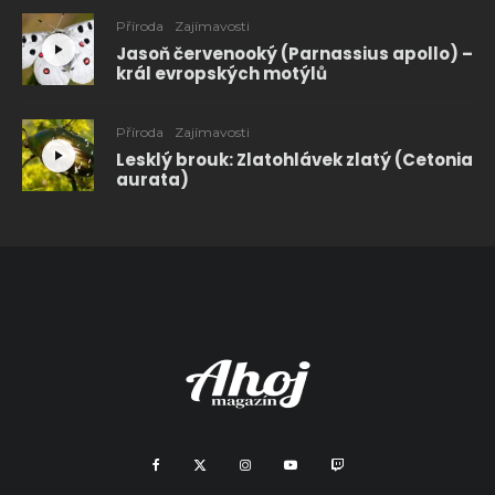
Příroda
Zajímavosti
Jasoň červenooký (Parnassius apollo) –
král evropských motýlů
Příroda
Zajímavosti
Lesklý brouk: Zlatohlávek zlatý (Cetonia
aurata)