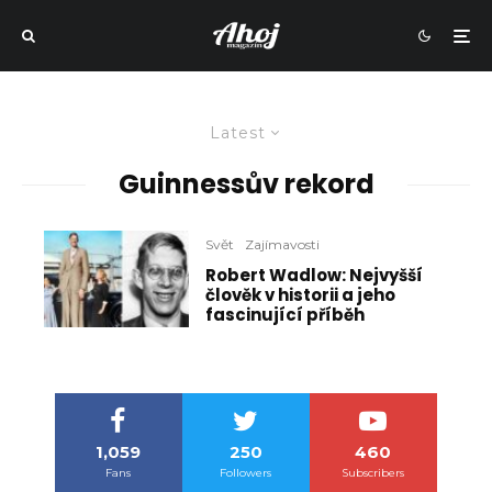
Latest
Guinnessův rekord
Svět
Zajímavosti
Robert Wadlow: Nejvyšší
člověk v historii a jeho
fascinující příběh
1,059
250
460
Fans
Followers
Subscribers