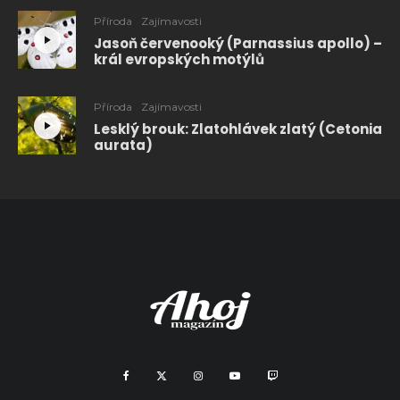
Příroda
Zajímavosti
Jasoň červenooký (Parnassius apollo) –
král evropských motýlů
Příroda
Zajímavosti
Lesklý brouk: Zlatohlávek zlatý (Cetonia
aurata)