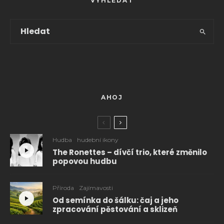
VYHLEDAT
AHOJ
Hudba
hudební ikony
The Ronettes – dívčí trio, které změnilo
popovou hudbu
Příroda
Zajímavosti
Od semínka do šálku: čaj a jeho
zpracování pěstování a sklizeň