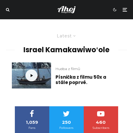
Latest
Israel Kamakawiwoʻole
Hudba z filmů
Písnička z filmu 50x a
stále poprvé.
1,059
250
460
Fans
Followers
Subscribers