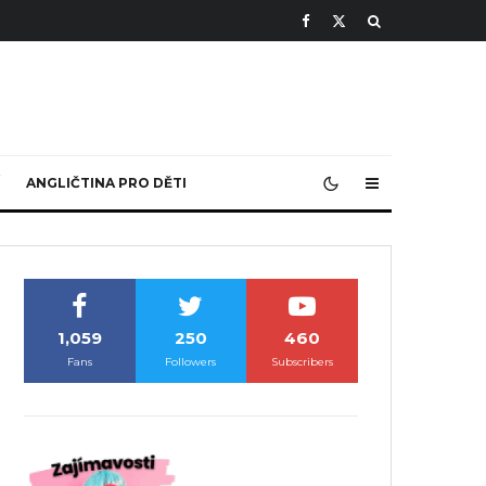
ANGLIČTINA PRO DĚTI
1,059
250
460
Fans
Followers
Subscribers