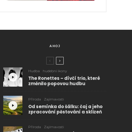
AHOJ
Hudba
hudební ikony
The Ronettes – dívčí trio, které
změnilo popovou hudbu
Příroda
Zajímavosti
Od semínka do šálku: čaj a jeho
zpracování pěstování a sklizeň
Příroda
Zajímavosti