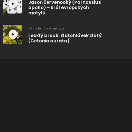
Jasoň červenooký (Parnassius
apollo) – král evropských
motýlů
Příroda
Zajímavosti
Lesklý brouk: Zlatohlávek zlatý
(Cetonia aurata)