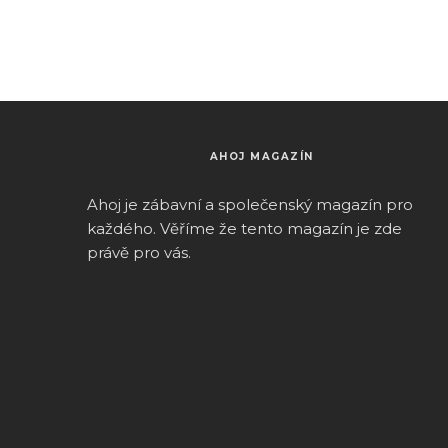
AHOJ MAGAZÍN
Ahoj je zábavní a společenský magazín pro
k
aždého.
Věříme že tento magazín je zde
právě pro vás.