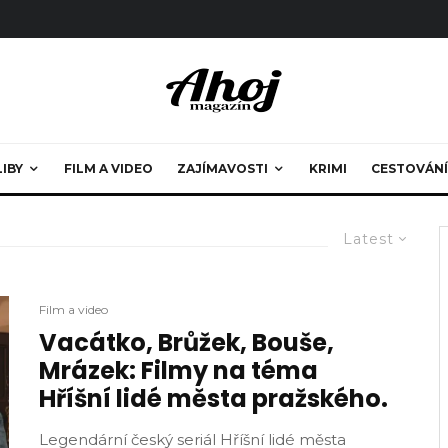
LIBY
FILM A VIDEO
ZAJÍMAVOSTI
KRIMI
CESTOVÁNÍ
Latest
Film a video
Vacátko, Brůžek, Bouše,
Mrázek: Filmy na téma
Hříšní lidé města pražského.
Legendární český seriál Hříšní lidé města