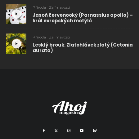
Příroda
Zajímavosti
Jasoň červenooký (Parnassius apollo) –
král evropských motýlů
Příroda
Zajímavosti
Lesklý brouk: Zlatohlávek zlatý (Cetonia
aurata)