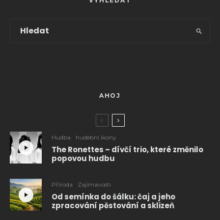
VYHLEDAT
AHOJ
Hudba
hudební ikony
The Ronettes – dívčí trio, které změnilo
popovou hudbu
Příroda
Zajímavosti
Od semínka do šálku: čaj a jeho
zpracování pěstování a sklizeň