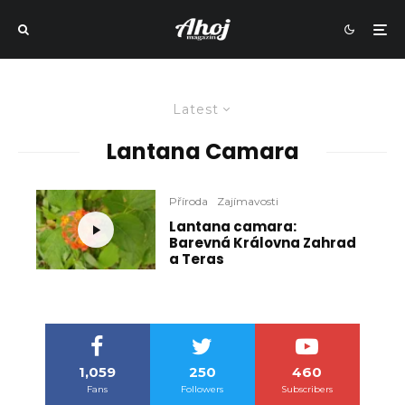
Latest
Lantana Camara
Příroda
Zajímavosti
Lantana camara:
Barevná Královna Zahrad
a Teras
1,059
250
460
Fans
Followers
Subscribers