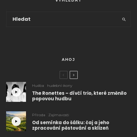
VYHLEDAT
AHOJ
Hudba
hudební ikony
The Ronettes – dívčí trio, které změnilo
popovou hudbu
Příroda
Zajímavosti
Od semínka do šálku: čaj a jeho
zpracování pěstování a sklizeň