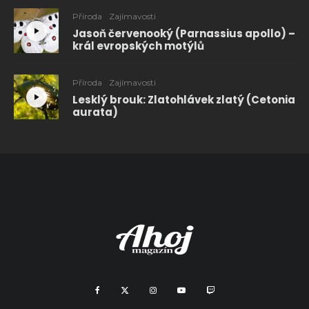
Příroda
Zajímavosti
Jasoň červenooký (Parnassius apollo) –
král evropských motýlů
Příroda
Zajímavosti
Lesklý brouk: Zlatohlávek zlatý (Cetonia
aurata)