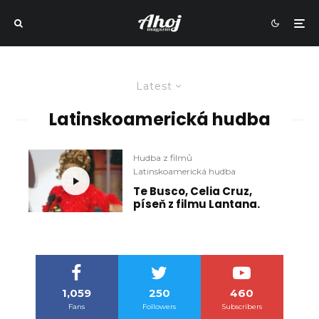
Latest
Latinskoamerická hudba
Hudba z filmů
Latinskoamerická hudba
Te Busco, Celia Cruz,
píseň z filmu Lantana.
1,059
250
460
Fans
Followers
Subscribers