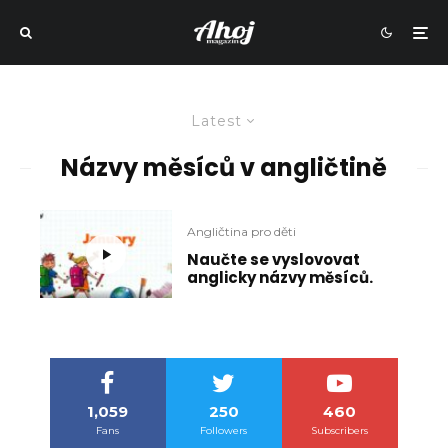
Latest
Názvy měsíců v angličtině
Angličtina pro děti
Naučte se vyslovovat
anglicky názvy měsíců.
1,059
250
460
Fans
Followers
Subscribers