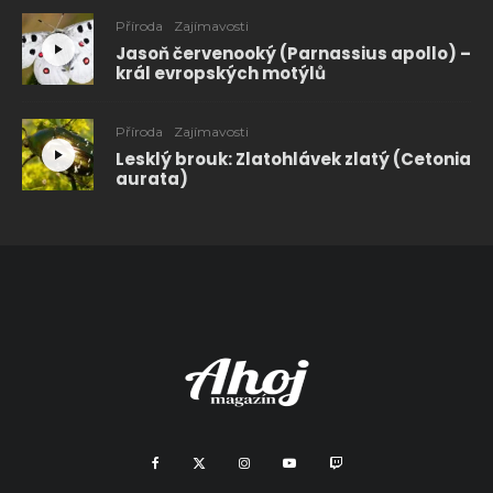
Příroda
Zajímavosti
Jasoň červenooký (Parnassius apollo) –
král evropských motýlů
Příroda
Zajímavosti
Lesklý brouk: Zlatohlávek zlatý (Cetonia
aurata)