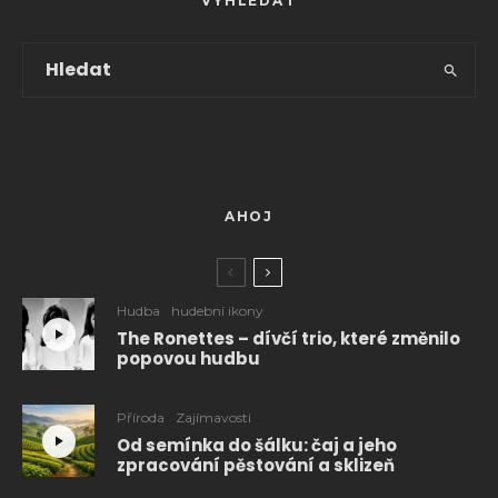
VYHLEDAT
AHOJ
Hudba
hudební ikony
The Ronettes – dívčí trio, které změnilo
popovou hudbu
Příroda
Zajímavosti
Od semínka do šálku: čaj a jeho
zpracování pěstování a sklizeň