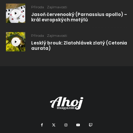
Příroda
Zajímavosti
Jasoň červenooký (Parnassius apollo) –
král evropských motýlů
Příroda
Zajímavosti
Lesklý brouk: Zlatohlávek zlatý (Cetonia
aurata)