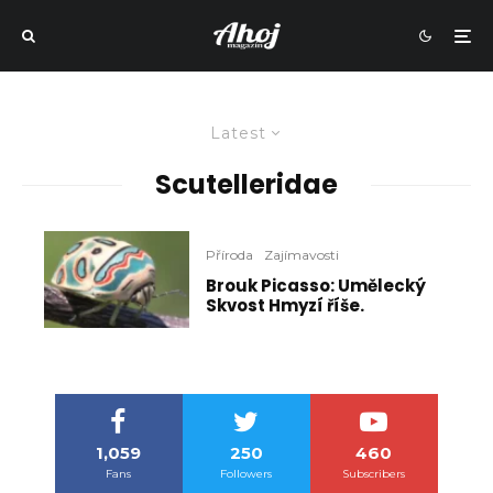
Latest
Scutelleridae
Příroda
Zajímavosti
Brouk Picasso: Umělecký
Skvost Hmyzí říše.
1,059
250
460
Fans
Followers
Subscribers