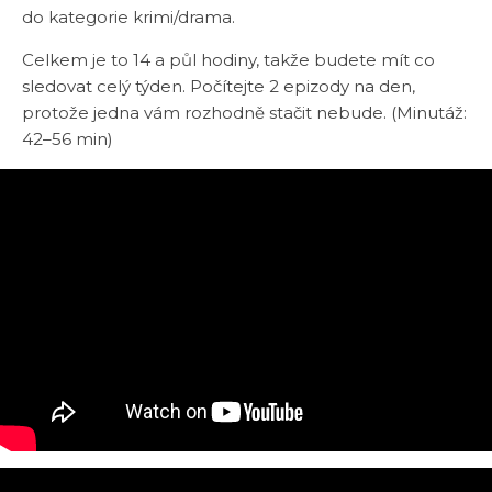
do kategorie krimi/drama.
Celkem je to 14 a půl hodiny, takže budete mít co
sledovat celý týden. Počítejte 2 epizody na den,
protože jedna vám rozhodně stačit nebude. (Minutáž:
42–56 min)