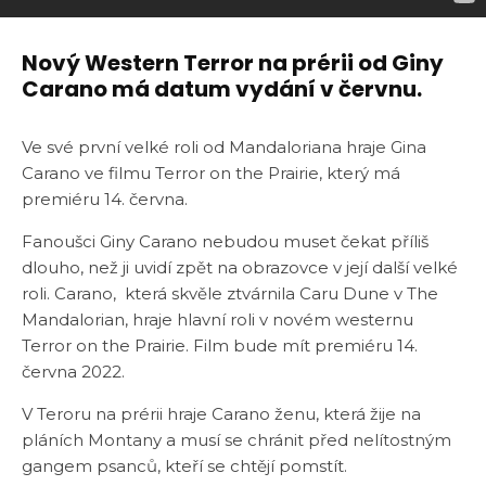
Nový Western Terror na prérii od Giny
Carano má datum vydání v červnu.
Ve své první velké roli od Mandaloriana hraje Gina
Carano ve filmu Terror on the Prairie, který má
premiéru 14. června.
Fanoušci Giny Carano nebudou muset čekat příliš
dlouho, než ji uvidí zpět na obrazovce v její další velké
roli. Carano, která skvěle ztvárnila Caru Dune v The
Mandalorian, hraje hlavní roli v novém westernu
Terror on the Prairie. Film bude mít premiéru 14.
června 2022.
V Teroru na prérii hraje Carano ženu, která žije na
pláních Montany a musí se chránit před nelítostným
gangem psanců, kteří se chtějí pomstít.