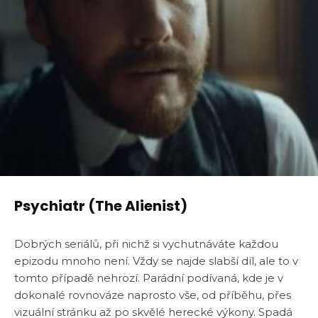
Psychiatr (The Alienist)
Dobrých seriálů, při nichž si vychutnáváte každou
epizodu mnoho není. Vždy se najde slabší díl, ale to v
tomto případě nehrozí. Parádní podívaná, kde je v
dokonalé rovnováze naprosto vše, od příběhu, přes
vizuální stránku až po skvělé herecké výkony. Spadá