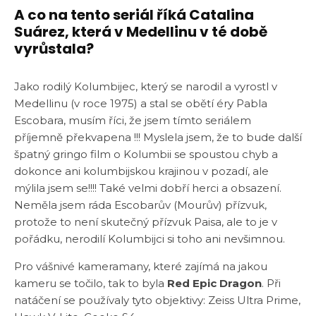
A co na tento seriál říká Catalina
Suárez, která v Medellinu v té době
vyrůstala?
Jako rodilý Kolumbijec, který se narodil a vyrostl v
Medellinu (v roce 1975) a stal se obětí éry Pabla
Escobara, musím říci, že jsem tímto seriálem
příjemně překvapena !!! Myslela jsem, že to bude další
špatný gringo film o Kolumbii se spoustou chyb a
dokonce ani kolumbijskou krajinou v pozadí, ale
mýlila jsem se!!!! Také velmi dobří herci a obsazení.
Neměla jsem ráda Escobarův (Mourův) přízvuk,
protože to není skutečný přízvuk Paisa, ale to je v
pořádku, nerodilí Kolumbijci si toho ani nevšimnou.
Pro vášnivé kameramany, které zajímá na jakou
kameru se točilo, tak to byla
Red Epic Dragon
. Při
natáčení se používaly tyto objektivy: Zeiss Ultra Prime,