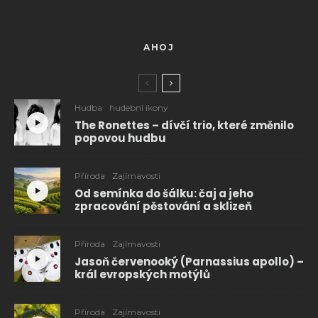
AHOJ
Hudba
hudební ikony
The Ronettes – dívčí trio, které změnilo
popovou hudbu
Příroda
Zajímavosti
Od semínka do šálku: čaj a jeho
zpracování pěstování a sklizeň
Příroda
Zajímavosti
Jasoň červenooký (Parnassius apollo) –
král evropských motýlů
Příroda
Zajímavosti