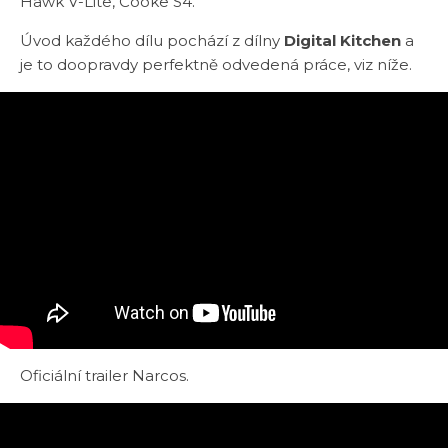
Hawk V-Lite, Cooke S4.
Úvod každého dílu pochází z dílny
Digital Kitchen
a
je to doopravdy perfektně odvedená práce, viz níže.
Oficiální trailer Narcos.