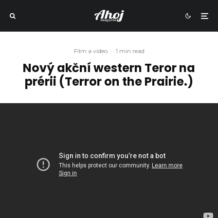
Film a video
·
1 min read
Nový akční western Teror na
prérii (Terror on the Prairie.)