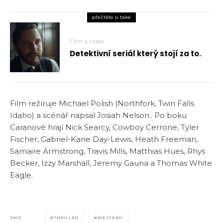
přečtěte si také
Film a video
Detektivní seriál který stojí za to.
Film režíruje Michael Polish (Northfork, Twin Falls
Idaho) a scénář napsal Josiah Nelson.. Po boku
Caranové hrají Nick Searcy, Cowboy Cerrone, Tyler
Fischer, Gabriel-Kane Day-Lewis, Heath Freeman,
Samaire Armstrong, Travis Mills, Matthias Hues, Rhys
Becker, Izzy Marshall, Jeremy Gauna a Thomas White
Eagle.
TAGS
THRILLER
WESTERN