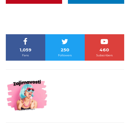
1,059
250
460
Fans
Followers
Subscribers