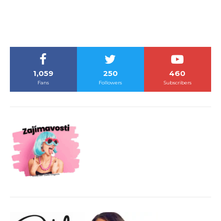
1,059
250
460
Fans
Followers
Subscribers