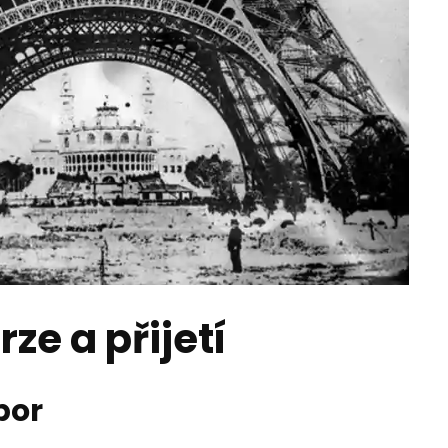
ze a přijetí
por