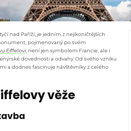
 tyčí nad Paříží, je jedním z nejikoničtějších
o monument, pojmenovaný po svém
u Eiffelovi
, není jen symbolem Francie, ale i
ženýrské dovednosti a odvahy. Od svého vzniku
 a dodnes fascinuje návštěvníky z celého
Eiffelovy věže
stavba