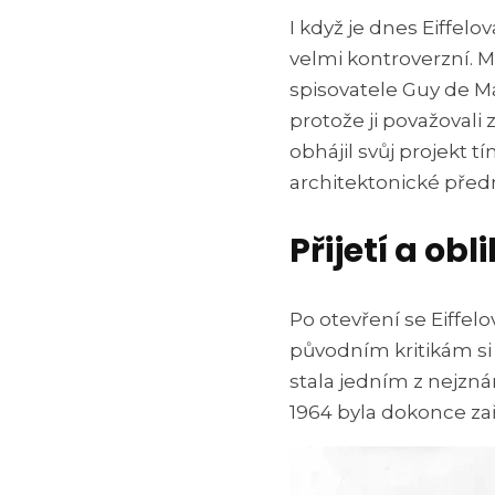
I když je dnes Eiffelo
velmi kontroverzní. 
spisovatele Guy de Ma
protože ji považovali 
obhájil svůj projekt t
architektonické předn
Přijetí a obl
Po otevření se Eiffelo
původním kritikám si
stala jedním z nejzná
1964 byla dokonce za