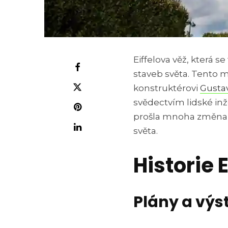
Eiffelova věž, která se
staveb světa. Tent
konstruktérovi
Gustav
svědectvím lidské in
prošla mnoha změnami
světa.
Historie 
Plány a vý