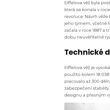
Eiffelova věž byla po
která se konala v roce
revoluce. Návrh věže
jeho týmem, včetně M
začala v roce 1887 a t
dobu neuvěřitelně ry
Technické d
Eiffelova věž je vysok
použito kolem 18 038 
pracovalo až 300 děln
zabezpečení stability
designu a přesným v