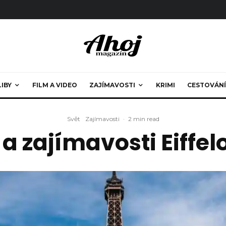
LIBY
FILM A VIDEO
ZAJÍMAVOSTI
KRIMI
CESTOVÁNÍ
Svět
Zajímavosti
·
2 min read
 a zajímavosti Eiffe