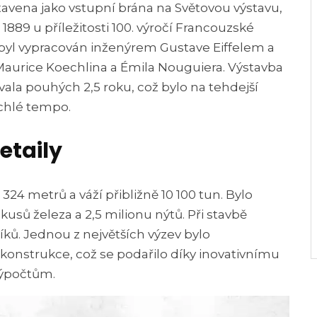
stavena jako vstupní brána na Světovou výstavu,
 1889 u příležitosti 100. výročí Francouzské
 byl vypracován inženýrem Gustave Eiffelem a
aurice Koechlina a Émila Nouguiera. Výstavba
rvala pouhých 2,5 roku, což bylo na tehdejší
chlé tempo.
etaily
á 324 metrů a váží přibližně 10 100 tun. Bylo
kusů železa a 2,5 milionu nýtů. Při stavbě
íků. Jednou z největších výzev bylo
 konstrukce, což se podařilo díky inovativnímu
ýpočtům.