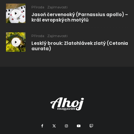
Příroda
Zajímavosti
Jasoň červenooký (Parnassius apollo) –
král evropských motýlů
Příroda
Zajímavosti
Lesklý brouk: Zlatohlávek zlatý (Cetonia
aurata)