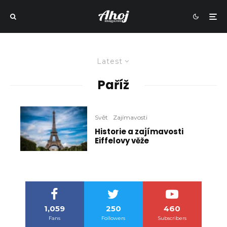
Latest
Paříž
Svět
Zajímavosti
Historie a zajímavosti
Eiffelovy věže
1,059
250
460
Fans
Followers
Subscribers