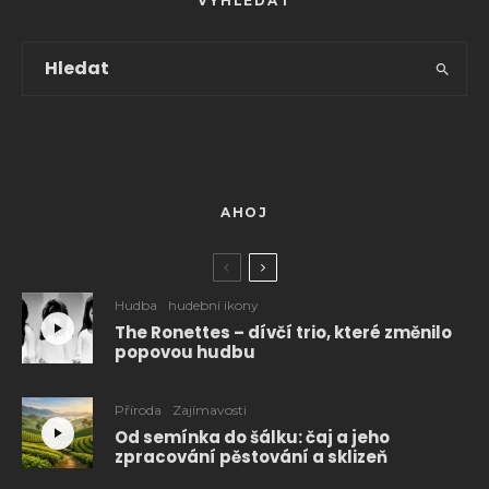
VYHLEDAT
AHOJ
Hudba
hudební ikony
The Ronettes – dívčí trio, které změnilo
popovou hudbu
Příroda
Zajímavosti
Od semínka do šálku: čaj a jeho
zpracování pěstování a sklizeň