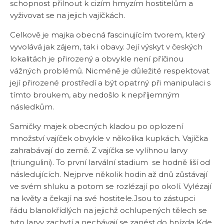
schopnost přilnout k cizím hmyzím hostitelům a
vyživovat se na jejich vajíčkách.
Celkově je majka obecná fascinujícím tvorem, který
vyvolává jak zájem, tak i obavy. Její výskyt v českých
lokalitách je přirozený a obvykle není příčinou
vážných problémů. Nicméně je důležité respektovat
její přirozené prostředí a být opatrný při manipulaci s
tímto broukem, aby nedošlo k nepříjemným
následkům.
Samičky majek obecných kladou po oplození
množství vajíček obvykle v několika kupkách. Vajíčka
zahrabávají do země. Z vajíčka se vylíhnou larvy
(triungulini). To první larvální stadium se hodně liší od
následujících. Nejprve několik hodin až dnů zůstávají
ve svém shluku a potom se rozlézají po okolí. Vylézají
na květy a čekají na své hostitele.Jsou to zástupci
řádu blanokřídlých na jejichž ochlupených tělech se
tyto larvy zachytí a nechávají se zanést do hnízda Kde