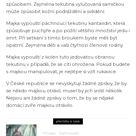
způsobem. Zejména tekutina vylučovaná samičkou
může způsobit kožní podráždění a svědění.
Majka vypouští páchnoucí tekutinu kantaridin, která
způsobuje puchýře a po požití většího množství jedu i
smrt. Pří setkání s tímto broukem byste měli být
opatrní. Zejména děti a vaši čtyřnozí členové rodiny.
Majka vypouští z kolen tuto jedovatou obranou
tekutinu v případě, že se cítí ohrožena. Pokud budete
s majkou manipulovat, je nejlépe si vzít rukavice.
V České republice se nevyskytují žádné zprávy, že by
se někdo majkou otrávil, musel by jich sníst několik.
Nejsou ani žádné zprávy o tom, že by se nějaké
domácí zvíře majkou otrávilo.
přečtěte si také
Příroda
Zajímavosti