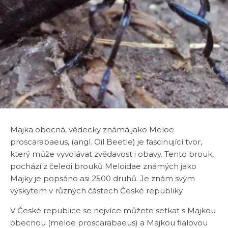
Majka obecná, vědecky známá jako Meloe
proscarabaeus, (angl. Oil Beetle) je fascinující tvor,
který může vyvolávat zvědavost i obavy. Tento brouk,
pochází z čeledi brouků Meloidae známých jako
Majky je popsáno asi 2500 druhů. Je znám svým
výskytem v různých částech České republiky.
V České republice se nejvíce můžete setkat s Majkou
obecnou (meloe proscarabaeus) a Majkou fialovou