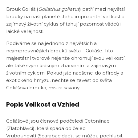
Brouk Goliáš (
Goliathus goliatus
) patří mezi největší
brouky na naší planetě. Jeho impozantní velikost a
zajímavý životní cyklus přitahují pozornost vědců i
laické veřejnosti.
Podíváme se na jednoho z největších a
nejimpresivnějších brouků světa – Goliáše. Tito
majestátní tvorové nejenže ohromují svou velikostí,
ale také svým krásným zbarvením a zajímavým
životním cyklem. Pokud jste nadšenci do přírody a
exotického hmyzu, nechte se zavést do světa
Goliášova brouka, mistra savany.
Popis Velikost a Vzhled
Goliášové jsou členové podčeledi Cetoniinae
(Zlatohlávci), která spadá do čeledi
Vrubounovití (Scarabaeidae) , se můžou pochlubit