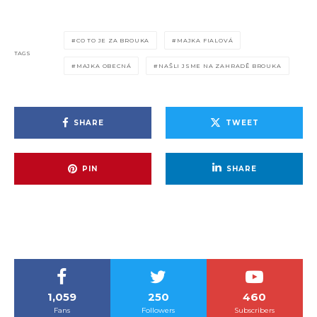
CO TO JE ZA BROUKA
MAJKA FIALOVÁ
TAGS
MAJKA OBECNÁ
NAŠLI JSME NA ZAHRADĚ BROUKA
SHARE
TWEET
PIN
SHARE
1,059
250
460
Fans
Followers
Subscribers