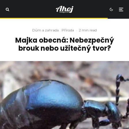
Dům a zahrada
Příroda
·
2 min read
Majka obecná: Nebezpečný
brouk nebo užitečný tvor?