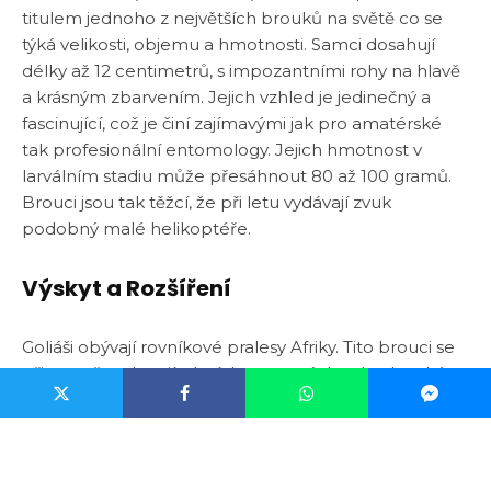
titulem jednoho z největších brouků na světě co se
týká velikosti, objemu a hmotnosti. Samci dosahují
délky až 12 centimetrů, s impozantními rohy na hlavě
a krásným zbarvením. Jejich vzhled je jedinečný a
fascinující, což je činí zajímavými jak pro amatérské
tak profesionální entomology. Jejich hmotnost v
larválním stadiu může přesáhnout 80 až 100 gramů.
Brouci jsou tak těžcí, že při letu vydávají zvuk
podobný malé helikoptéře.
Výskyt a Rozšíření
Goliáši obývají rovníkové pralesy Afriky. Tito brouci se
přirozeně vyskytují v lesích a savanách subsaharské
Afriky, zejména v oblastech západního a středního
kontinentu. Jejich životní prostředí zahrnuje hnízdní
stromy a rostliny, kde se vyvíjejí jejich larvy a kde
dospělci hledají potravu. Živí se mízou stromů a