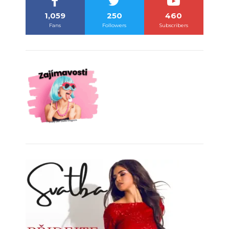
1,059
250
460
Fans
Followers
Subscribers