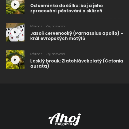
Od semínka do šálku: čaj a jeho
zpracování pěstování a sklizeň
Příroda
Zajímavosti
Jasoň červenooký (Parnassius apollo) –
král evropských motýlů
Příroda
Zajímavosti
Lesklý brouk: Zlatohlávek zlatý (Cetonia
aurata)