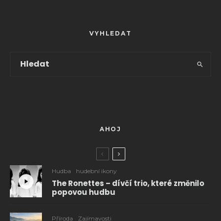
VYHLEDAT
AHOJ
Hudba
hudební ikony
The Ronettes – dívčí trio, které změnilo
popovou hudbu
Příroda
Zajímavosti