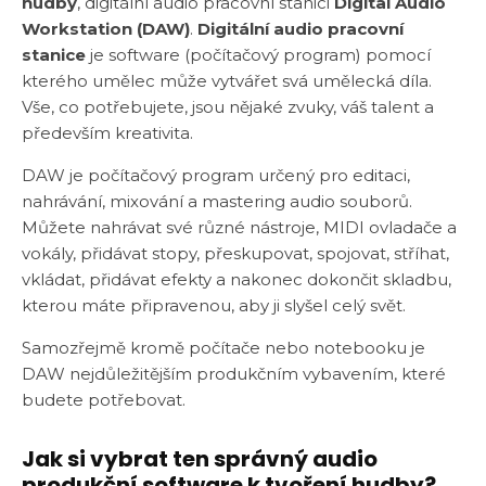
hudby
, digitální audio pracovní stanici
Digital Audio
Workstation (DAW)
.
Digitální audio pracovní
stanice
je software (počítačový program) pomocí
kterého umělec může vytvářet svá umělecká díla.
Vše, co potřebujete, jsou nějaké zvuky, váš talent a
především kreativita.
DAW je počítačový program určený pro editaci,
nahrávání, mixování a mastering audio souborů.
Můžete nahrávat své různé nástroje, MIDI ovladače a
vokály, přidávat stopy, přeskupovat, spojovat, stříhat,
vkládat, přidávat efekty a nakonec dokončit skladbu,
kterou máte připravenou, aby ji slyšel celý svět.
Samozřejmě kromě počítače nebo notebooku je
DAW nejdůležitějším produkčním vybavením, které
budete potřebovat.
Jak si vybrat ten správný audio
produkční software k tvoření hudby?