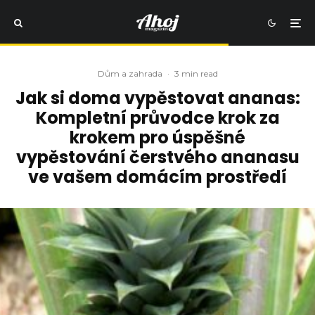
Dům a zahrada
·
3 min read
Jak si doma vypěstovat ananas:
Kompletní průvodce krok za
krokem pro úspěšné
vypěstování čerstvého ananasu
ve vašem domácím prostředí