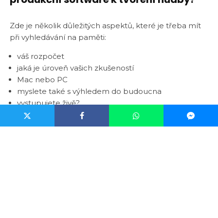
Zde je několik důležitých aspektů, které je třeba mít
při vyhledávání na paměti:
váš rozpočet
jaká je úroveň vašich zkušeností
Mac nebo PC
myslete také s výhledem do budoucna
vystupujete živě?
držte se toho, co jste si vybrali
jazyková bariéra
Pokud neovládáte angličtinu, hlavním
rozhodujícím prvkem pro vás bude to, kolik je
návodů a tutoriálů v češtině pro software pro
skládání hudby.
Ableton Live