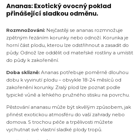
Ananas: Exotický ovocný poklad
přinášející sladkou odměnu.
Rozmnožování:
Nejčastěji se ananas rozmnožuje
zpětným řezáním korunky nebo odnoží. Korunka je
horní část plodu, kterou lze odstřihnout a zasadit do
půdy. Odnož lze oddělit od mateřské rostliny a umístit
do půdy k zakořenění.
Doba sklizně:
Ananas potřebuje poměrně dlouhou
dobu k vyvinutí plodu – obvykle 18-24 měsíců od
zakořenění korunky. Zralý plod lze poznat podle
typické vůně a lehkého pružného stisku na povrchu.
Pěstování ananasu může být skvělým způsobem, jak
přinést exotickou atmosféru do vaší zahrady nebo
domova. S trochou péče a trpělivosti můžete
vychutnat své vlastní sladké plody tropů.