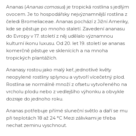
Ananas (
Ananas comosus
) je tropická rostlina s jedlým
ovocem. Je to hospodářsky nejvýznamnější rostlina z
čeledi Bromeliaceae. Ananas pochází z Jižní Ameriky,
kde se pěstuje po mnoho staletí. Zavedení ananasu
do Evropy v 17. století z něj udělalo významnou
kulturní ikonu luxusu. Od 20. let 19. století se ananas
komerčně pěstuje ve sklenících a na mnoha
tropických plantážích.
Ananasy rostou jako malý keř, jednotlivé květy
neopylené rostliny splynou a vytvoří vícečetný plod.
Rostlina se normálně množí z ofsetu vytvořeného na
vrcholu plodu nebo z vedlejšího výhonku a obvykle
dozraje do jednoho roku.
Ananas potřebuje přímé sluneční světlo a daří se mu
při teplotách 18 až 24 °C Mezi zálivkami je třeba
nechat zeminu vyschnout.