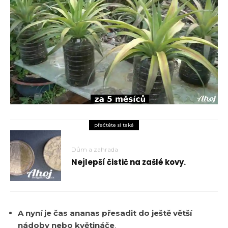
přečtěte si také
Dům a zahrada
Nejlepší čistič na zašlé kovy.
A nyní je čas ananas přesadit do ještě větší
nádoby nebo květináče
.