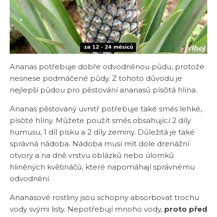
Ananas potřebuje dobře odvodněnou půdu, protože
nesnese podmáčené půdy. Z tohoto důvodu je
nejlepší půdou pro pěstování ananasů písčitá hlína.
Ananas pěstovaný uvnitř potřebuje také směs lehké,
písčité hlíny. Můžete použít směs obsahující 2 díly
humusu, 1 díl písku a 2 díly zeminy. Důležitá je také
správná nádoba. Nádoba musí mít dole drenážní
otvory a na dně vrstvu oblázků nebo úlomků
hliněných květináčů, které napomáhají správnému
odvodnění.
Ananasové rostliny jsou schopny absorbovat trochu
vody svými listy. Nepotřebují mnoho vody,
proto před