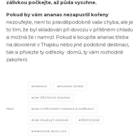
zálivkou počkejte, až půda vyschne.
Pokud by vám ananas nezapustil kořeny
nezoufejte, není to pravděpodobně vaše chyba, ale je
to tím, že byl skladován při dovozu v přílišném chladu
a možná že i namrzl. Pokud si koupíte ananas třeba
na dovolené v Thajsku nebo jiné podobné destinaci,
tak si přivezte ty odřezky domů, ty vám rozhodně
zakoření.
ANANAS
ANANAS OVOCE
JAK PĚSTOVAT ANANAS
TAGS
JAK VYPĚSTOVAT ANANAS Z ODŘEZKU
JAK ZALÉVAT ANANAS
PĚSTUJEME
POKOJOVÉ ROSTLINY