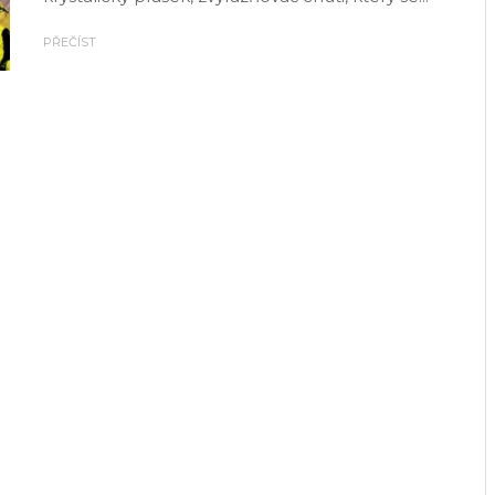
PŘEČÍST