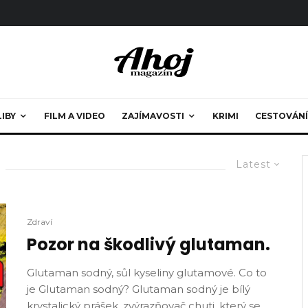
LIBY
FILM A VIDEO
ZAJÍMAVOSTI
KRIMI
CESTOVÁNÍ
Latest
Zdraví
Pozor na škodlivý glutaman.
Glutaman sodný, sůl kyseliny glutamové. Co to
je Glutaman sodný? Glutaman sodný je bílý
krystalický prášek, zvýrazňovač chuti, který se...