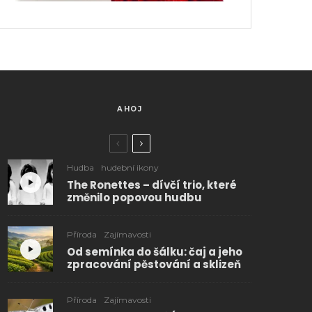
AHOJ
Hudba
hudební ikony
The Ronettes – dívčí trio, které
změnilo popovou hudbu
Příroda
Zajímavosti
Od semínka do šálku: čaj a jeho
zpracování pěstování a sklizeň
Příroda
Zajímavosti