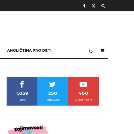
ANGLIČTINA PRO DĚTI
1,059
250
460
Fans
Followers
Subscribers