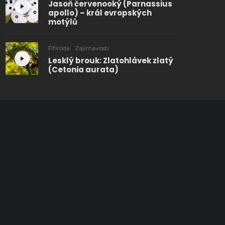
Jasoň červenooký (Parnassius
apollo) – král evropských
motýlů
Příroda
Zajímavosti
Lesklý brouk: Zlatohlávek zlatý
(Cetonia aurata)