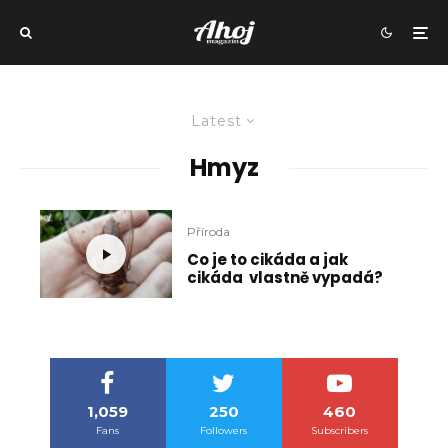
Latest
Hmyz
Příroda
Co je to cikáda a jak
cikáda vlastně vypadá?
1,059
250
460
Fans
Followers
Subscribers