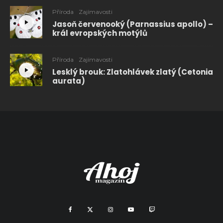
Příroda
Zajímavosti
Jasoň červenooký (Parnassius apollo) –
král evropských motýlů
Příroda
Zajímavosti
Lesklý brouk: Zlatohlávek zlatý (Cetonia
aurata)