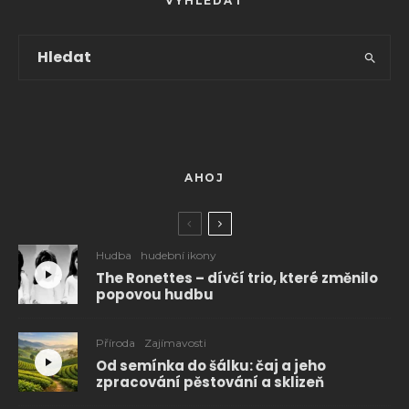
VYHLEDAT
AHOJ
Hudba
hudební ikony
The Ronettes – dívčí trio, které změnilo
popovou hudbu
Příroda
Zajímavosti
Od semínka do šálku: čaj a jeho
zpracování pěstování a sklizeň