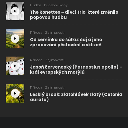
Hudba
hudební ikony
The Ronettes – dívčí trio, které změnilo
popovou hudbu
Příroda
Zajímavosti
Od semínka do šálku: čaj a jeho
zpracování pěstování a sklizeň
Příroda
Zajímavosti
Jasoň červenooký (Parnassius apollo) –
král evropských motýlů
Příroda
Zajímavosti
Lesklý brouk: Zlatohlávek zlatý (Cetonia
aurata)