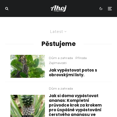
Latest
Pěstujeme
Dům a zahrada
Příroda
Zajímavosti
Jak vypěstovat potos s
obrovskými listy.
Dům a zahrada
Jak si doma vypěstovat
ananas: Kompletní
průvodce krok za krokem
pro úspěšné vypěstování
čerstvého ananasu ve