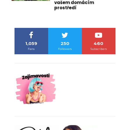
vašem domácím
prostředí
1,059
250
460
Fans
Followers
Subscribers